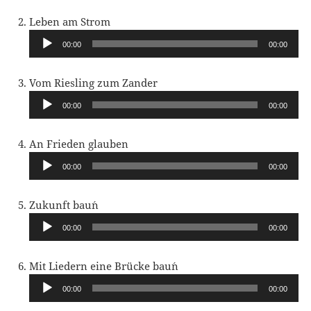
Audio-
Leben am Strom
Player
00:00
00:00
Audio-
Vom Riesling zum Zander
Player
00:00
00:00
Audio-
An Frieden glauben
Player
00:00
00:00
Audio-
Zukunft bau´n
Player
00:00
00:00
Audio-
Mit Liedern eine Brücke bau´n
Player
00:00
00:00