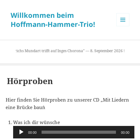
Willkommen beim
Hoffmann-Hammer-Trio!
MENÜ
UND
WIDGETS
 2026 "Erichs Mundart trifft auf Inges Chorona" — 8. September 2026 Senioren
Hörproben
Hier finden Sie Hörproben zu unserer CD „Mit Liedern
eine Brücke bau´n
Audio-
Was ich dir wünsche
Player
00:00
00:00