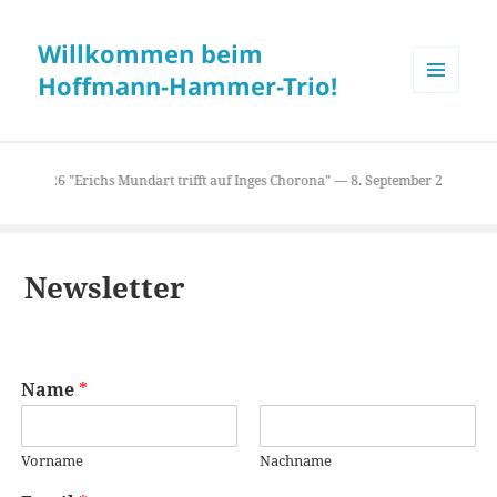
Willkommen beim
Hoffmann-Hammer-Trio!
MENÜ
UND
WIDGETS
gust 2026 "Erichs Mundart trifft auf Inges Chorona" — 8. September 2026 Seni
Newsletter
Name
*
Vorname
Nachname